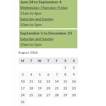
June 24 to September 4
Wednesday-Thursday-Friday
11am to 4pm
Saturday and Sunday
10am to 5pm
September 5 to December 23
Saturday and Sunday
10am to 5pm
August 2026
M
T
W
T
F
S
S
1
2
3
4
5
6
7
8
9
10
11
12
13
14
15
16
17
18
19
20
21
22
23
24
25
26
27
28
29
30
31