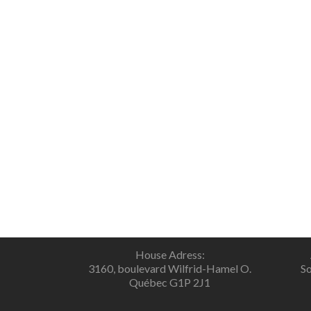
House Adress:
3160, boulevard Wilfrid-Hamel O.
So
Québec G1P 2J1