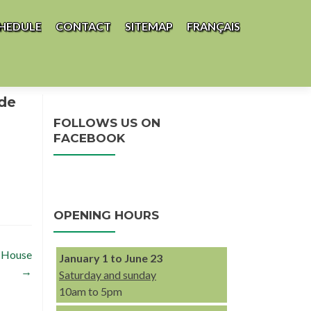
HEDULE
CONTACT
SITEMAP
FRANÇAIS
 de
FOLLOWS US ON
FACEBOOK
OPENING HOURS
l House
January 1 to June 23
→
Saturday and sunday
10am to 5pm