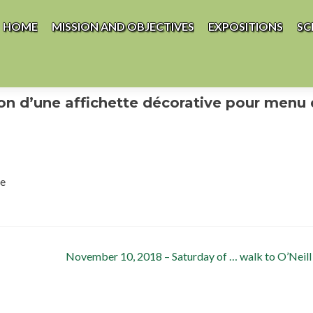
Skip to content
HOME
MISSION AND OBJECTIVES
EXPOSITIONS
SC
tion d’une affichette décorative pour menu
re
November 10, 2018 – Saturday of … walk to O’Neil