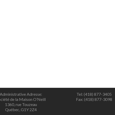
Administrative Adresse:
Tel: (418) 877-3405
ciété de la Maison O’Neill
Fax: (418) 877-3098
1360, rue Touzeau
Québec, G1Y 2Z4