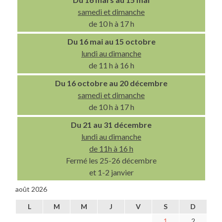
samedi et dimanche
de 10 h à 17 h
Du 16 mai au 15 octobre
lundi au dimanche
de 11 h à 16 h
Du 16 octobre au 20 décembre
samedi et dimanche
de 10 h à 17 h
Du 21 au 31 décembre
lundi au dimanche
de 11h à 16 h
Fermé les 25-26 décembre
et 1-2 janvier
août 2026
L
M
M
J
V
S
D
1
2