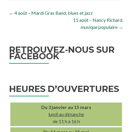
Navigation de l’article
←
4 août – Mardi Gras Band, blues et jazz
11 août – Nancy Richard,
musique populaire
→
RETROUVEZ-NOUS SUR
FACEBOOK
HEURES D’OUVERTURES
Du 3 janvier au 15 mars
lundi au dimanche
de 11 h à 16 h
Du 16 mars au 15 mai