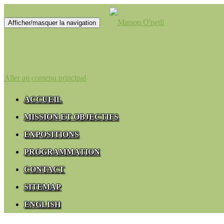
Afficher/masquer la navigation
Aller au contenu principal
ACCUEIL
MISSION ET OBJECTIFS
EXPOSITIONS
PROGRAMMATION
CONTACT
SITEMAP
ENGLISH