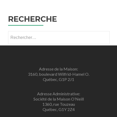
RECHERCHE
Rechercher :
Adresse de la Maison:
3160, boulevard Wilfrid-Hamel O.
Québec, G1P 2J1
Adresse Administrative:
Société de la Maison O’Neill
1360, rue Touzeau
Québec, G1Y 2Z4