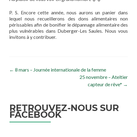
P. S. Encore cette année, nous aurons un panier dans
lequel nous recueillerons des dons alimentaires non
périssables afin de bonifier le dépannage alimentaire des
plus vulnérables dans Duberger-Les Saules. Nous vous
invitons à y contribuer.
Navigation de l’article
←
8 mars – Journée internationale de la femme
25 novembre – Ateltier
capteur de rêve*
→
RETROUVEZ-NOUS SUR
FACEBOOK