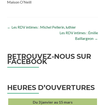
Maison O’Neill
Navigation de l’article
←
Les RDV intimes : Michel Pellerin, luthier
Les RDV intimes : Émilie
Baillargeon
→
RETROUVEZ-NOUS SUR
FACEBOOK
HEURES D’OUVERTURES
Du 3 janvier au 15 mars