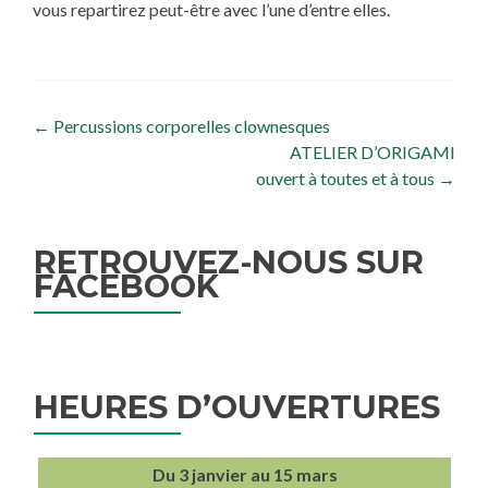
vous repartirez peut-être avec l’une d’entre elles.
Navigation de l’article
←
Percussions corporelles clownesques
ATELIER D’ORIGAMI
ouvert à toutes et à tous
→
RETROUVEZ-NOUS SUR
FACEBOOK
HEURES D’OUVERTURES
Du 3 janvier au 15 mars