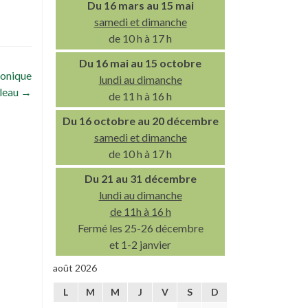
Du 16 mars au 15 mai
samedi et dimanche
de 10 h à 17 h
Du 16 mai au 15 octobre
Monique
lundi au dimanche
leau
→
de 11 h à 16 h
Du 16 octobre au 20 décembre
samedi et dimanche
de 10 h à 17 h
Du 21 au 31 décembre
lundi au dimanche
de 11h à 16 h
Fermé les 25-26 décembre
et 1-2 janvier
août 2026
L
M
M
J
V
S
D