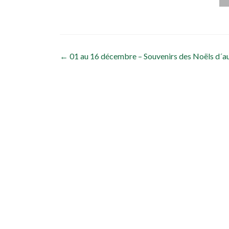
Navigation de l’article
←
01 au 16 décembre – Souvenirs des Noëls d´au