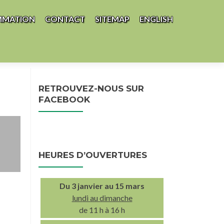
MMATION
CONTACT
SITEMAP
ENGLISH
RETROUVEZ-NOUS SUR
FACEBOOK
HEURES D’OUVERTURES
Du 3 janvier au 15 mars
lundi au dimanche
de 11 h à 16 h