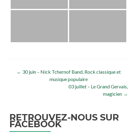
Navigation de l’article
←
30 juin – Nick Tchernof Band, Rock classique et
musique populaire
03 juillet – Le Grand Gervais,
magicien
→
RETROUVEZ-NOUS SUR
FACEBOOK