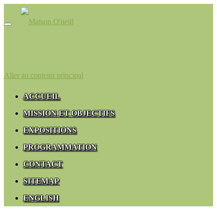
Afficher/masquer
la
navigation
Aller au contenu principal
ACCUEIL
MISSION ET OBJECTIFS
EXPOSITIONS
PROGRAMMATION
CONTACT
SITEMAP
ENGLISH