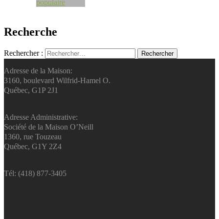
Recherche
Rechercher :
Adresse de la Maison:
3160, boulevard Wilfrid-Hamel O.
Québec, G1P 2J1
Adresse Administrative:
Société de la Maison O’Neill
1360, rue Touzeau
Québec, G1Y 2Z4
Tél: (418) 877-3405