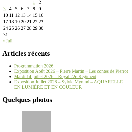
1
2
3
4
5
6
7
8
9
10
11
12
13
14
15
16
17
18
19
20
21
22
23
24
25
26
27
28
29
30
31
« Juil
Articles récents
Programmation 2026
Exposition Août 2026 – Pierre Martin – Les contes de Pierrot
Mardi 14 juillet 2026 – Royal 22e Régiment
Exposition Juillet 2026 – Sylvie Myrand – AQUARELLE
EN LUMIÈRE ET EN COULEUR
Quelques photos