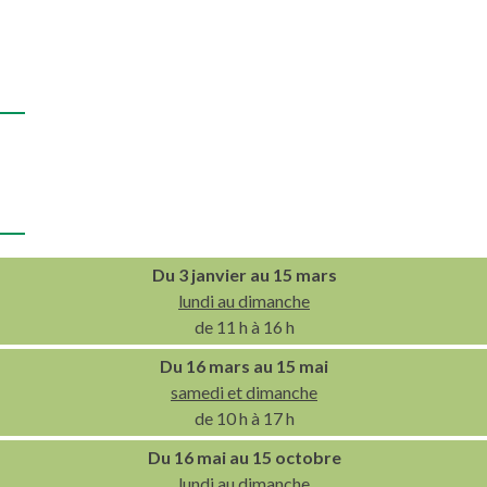
Du 3 janvier au 15 mars
lundi au dimanche
de 11 h à 16 h
Du 16 mars au 15 mai
samedi et dimanche
de 10 h à 17 h
Du 16 mai au 15 octobre
lundi au dimanche